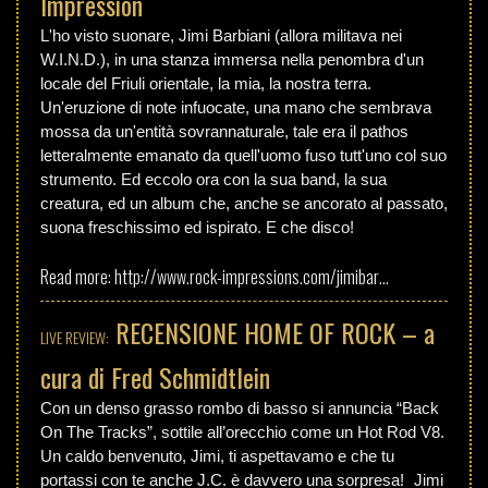
Impression
Music
L'ho visto suonare, Jimi Barbiani (allora militava nei
W.I.N.D.), in una stanza immersa nella penombra d'un
locale del Friuli orientale, la mia, la nostra terra.
Videos
Un'eruzione di note infuocate, una mano che sembrava
mossa da un'entità sovrannaturale, tale era il pathos
letteralmente emanato da quell'uomo fuso tutt'uno col suo
Photos
strumento. Ed eccolo ora con la sua band, la sua
creatura, ed un album che, anche se ancorato al passato,
Press
suona freschissimo ed ispirato. E che disco!
Read more:
http://www.rock-impressions.com/jimibar…
Contact
RECENSIONE HOME OF ROCK – a
LIVE REVIEW:
cura di Fred Schmidtlein
Con un denso grasso rombo di basso si annuncia “Back
On The Tracks”, sottile all’orecchio come un Hot Rod V8.
Un caldo benvenuto, Jimi, ti aspettavamo e che tu
portassi con te anche J.C. è davvero una sorpresa! Jimi